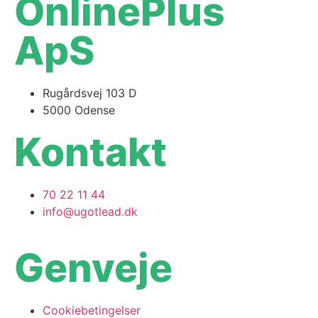
OnlinePlus
ApS
Rugårdsvej 103 D
5000 Odense
Kontakt
70 22 11 44
info@ugotlead.dk
Genveje
Cookiebetingelser