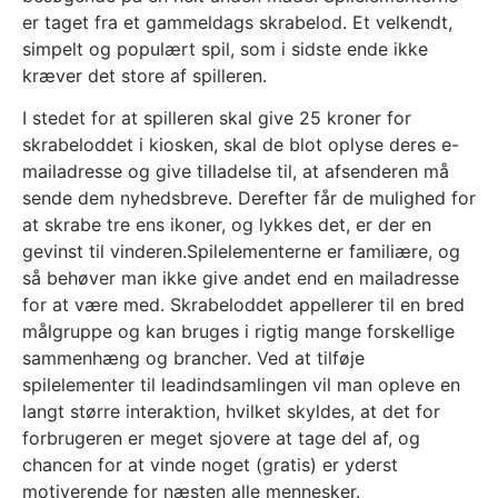
er taget fra et gammeldags skrabelod. Et velkendt,
simpelt og populært spil, som i sidste ende ikke
kræver det store af spilleren.
I stedet for at spilleren skal give 25 kroner for
skrabeloddet i kiosken, skal de blot oplyse deres e-
mailadresse og give tilladelse til, at afsenderen må
sende dem nyhedsbreve. Derefter får de mulighed for
at skrabe tre ens ikoner, og lykkes det, er der en
gevinst til vinderen.Spilelementerne er familiære, og
så behøver man ikke give andet end en mailadresse
for at være med. Skrabeloddet appellerer til en bred
målgruppe og kan bruges i rigtig mange forskellige
sammenhæng og brancher. Ved at tilføje
spilelementer til leadindsamlingen vil man opleve en
langt større interaktion, hvilket skyldes, at det for
forbrugeren er meget sjovere at tage del af, og
chancen for at vinde noget (gratis) er yderst
motiverende for næsten alle mennesker.